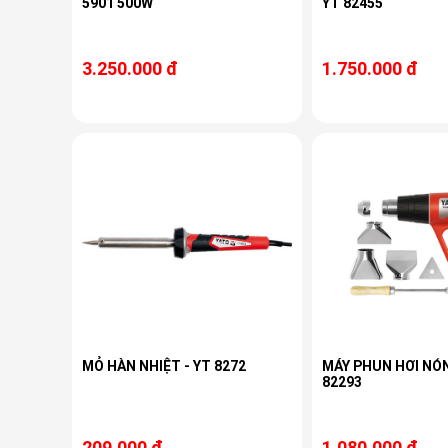
5901 500W
YT 82455
3.250.000 đ
1.750.000 đ
MỎ HÀN NHIỆT - YT 8272
MÁY PHUN HƠI NÓ
82293
209.000 đ
1.080.000 đ