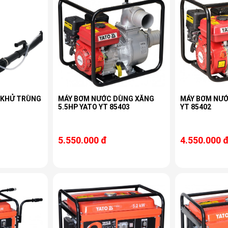
 KHỬ TRÙNG
MÁY BƠM NƯỚC DÙNG XĂNG
MÁY BƠM NƯỚ
5.5HP YATO YT 85403
YT 85402
5.550.000 đ
4.550.000 