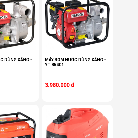
C DÙNG XĂNG -
MÁY BƠM NƯỚC DÙNG XĂNG -
YT 85401
đ
3.980.000 đ