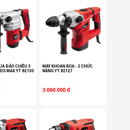
ÚA ĐẢO CHIỀU 3
MÁY KHOAN BÚA - 2 CHỨC
DS MAX YT 82130
NĂNG YT 82127
đ
3.060.000 đ