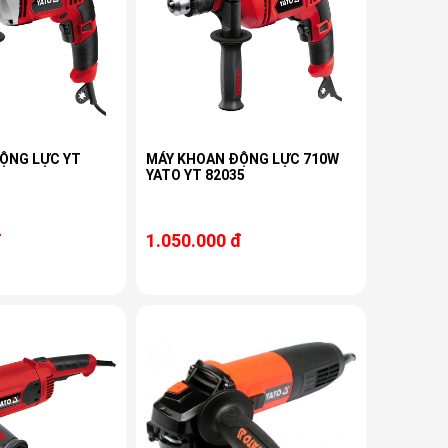
ỘNG LỰC YT
MÁY KHOAN ĐỘNG LỰC 710W
YATO YT 82035
đ
1.050.000 đ