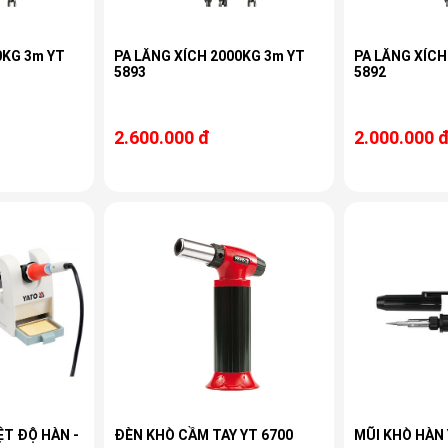
0KG 3m YT
PA LĂNG XÍCH 2000KG 3m YT
PA LĂNG XÍCH
5893
5892
2.600.000 đ
2.000.000 
ỆT ĐỘ HÀN -
ĐÈN KHÒ CẦM TAY YT 6700
MŨI KHÒ HÀN 