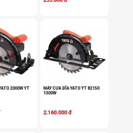
YATO 2000W YT
MÁY CƯA ĐĨA YATO YT 82150
1300W
đ
2.160.000 đ