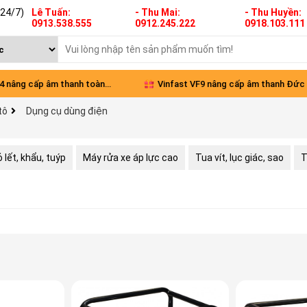
(24/7)
Lê Tuấn:
- Thu Mai:
- Thu Huyền:
0913.538.555
0912.245.222
0918.103.111
 nâng cấp âm thanh toàn
Vinfast VF9 nâng cấp âm thanh Đức -
tô
Dụng cụ dùng điện
 lết, khẩu, tuýp
Máy rửa xe áp lực cao
Tua vít, lục giác, sao
T