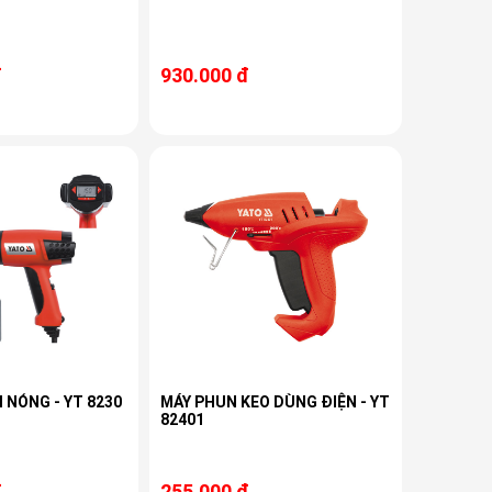
đ
930.000 đ
 NÓNG - YT 8230
MÁY PHUN KEO DÙNG ĐIỆN - YT
82401
đ
255.000 đ