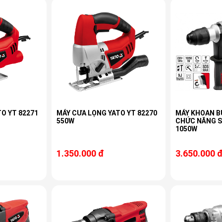
O YT 82271
MÁY CƯA LỌNG YATO YT 82270
MÁY KHOAN B
550W
CHỨC NĂNG S
1050W
1.350.000 đ
3.650.000 