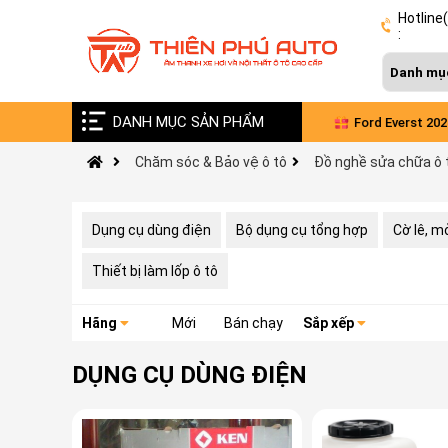
Hotline
:
DANH MỤC SẢN PHẨM
Combo nâng cấp âm thanh Alpine Nhật cho
Ford Everst 2024
Chăm sóc & Bảo vệ ô tô
Đồ nghề sửa chữa ô 
xe VinFast Limo Green
diện
Dụng cụ dùng điện
Bộ dụng cụ tổng hợp
Cờ lê, mỏ
Thiết bị làm lốp ô tô
Hãng
Mới
Bán chạy
Sắp xếp
DỤNG CỤ DÙNG ĐIỆN