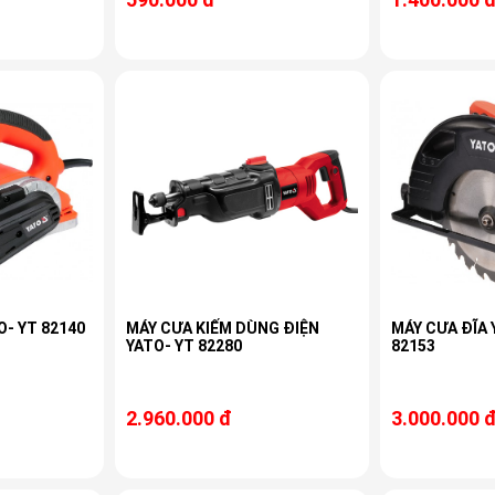
O- YT 82140
MÁY CƯA KIẾM DÙNG ĐIỆN
MÁY CƯA ĐĨA 
YATO- YT 82280
82153
2.960.000 đ
3.000.000 