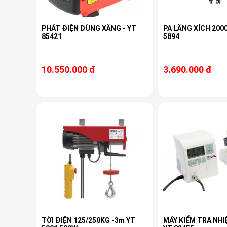
PHÁT ĐIỆN DÙNG XĂNG - YT
PA LĂNG XÍCH 200
85421
5894
10.550.000 đ
3.690.000 đ
TỜI ĐIỆN 125/250KG -3m YT
MÁY KIỂM TRA NHI