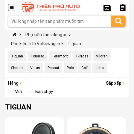
Phụ kiện theo dòng xe
Phụ kiện ô tô Volkswagen
Tiguan
Tiguan
Touareg
Teramont
T-Cross
Viloran
Sharan
Virtus
Passat
Polo
Golf
Jetta
Hãng
Sắp xếp
Mới
Bán chạy
TIGUAN