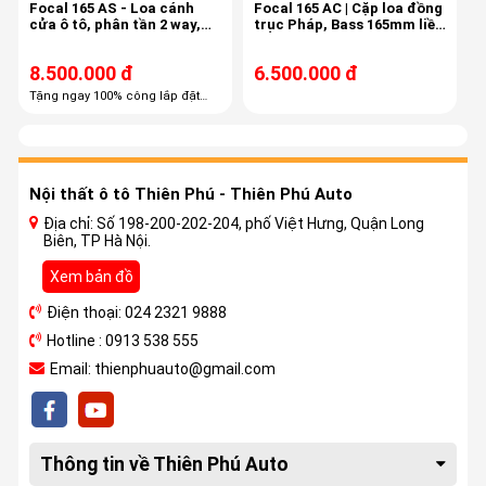
Focal 165 AS - Loa cánh
Focal 165 AC | Cặp loa đồng
cửa ô tô, phân tần 2 way,
trục Pháp, Bass 165mm liền
công suất 60/120
treble, màng carbon
8.500.000 đ
6.500.000 đ
Tặng ngay 100% công lắp đặt
trọn gói Tặng ngay 60% combo
phụ kiện cao cấp
Nội thất ô tô Thiên Phú - Thiên Phú Auto
Địa chỉ: Số 198-200-202-204, phố Việt Hưng, Quận Long
Biên, TP Hà Nội.
Xem bản đồ
Điện thoại: 024 2321 9888
Hotline : 0913 538 555
Email: thienphuauto@gmail.com
Thông tin về Thiên Phú Auto