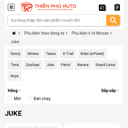
Phụ kiện theo dòng xe
Phụ kiện ô tô Nissan
Juke
Sunny
Almera
Teana
X-Trail
Kicks (e-Power)
Terra
Qashqai
Juke
Patrol
Navara
Grand Livina
Ariya
Hãng
Sắp xếp
Mới
Bán chạy
JUKE