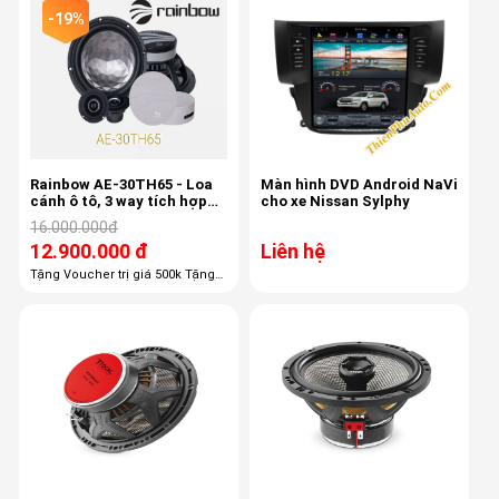
-19%
Rainbow AE-30TH65 - Loa
Màn hình DVD Android NaVi
cánh ô tô, 3 way tích hợp
cho xe Nissan Sylphy
mid-treb , 6.5 inch, 80/150w,
16.000.000đ
50-22khz, 87db
12.900.000 đ
Liên hệ
Tặng Voucher trị giá 500k Tặng
100% công lắp đặt giá 1,100k
Tặng 100% gói phụ kiện giá 600k
Tặng 50% chống ồn trị giá 3800k