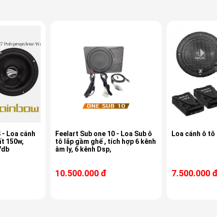
 - Loa cánh
Feelart Sub one 10 - Loa Sub ô
Loa cánh ô tô
ất 150w,
tô lắp gầm ghế , tích hợp 6 kênh
7db
âm ly, 6 kênh Dsp,
10.500.000 đ
7.500.000 