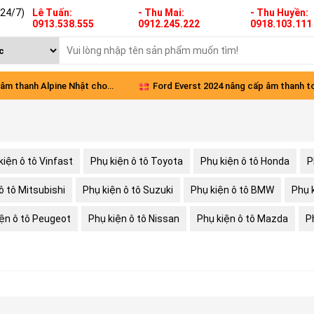
(24/7)
Lê Tuấn:
- Thu Mai:
- Thu Huyền:
0913.538.555
0912.245.222
0918.103.111
âm thanh Alpine Nhật cho
Ford Everst 2024 nâng cấp âm thanh t
Green
diện
kiện ô tô Vinfast
Phụ kiện ô tô Toyota
Phụ kiện ô tô Honda
P
ô tô Mitsubishi
Phụ kiện ô tô Suzuki
Phụ kiện ô tô BMW
Phụ 
iện ô tô Peugeot
Phụ kiện ô tô Nissan
Phụ kiện ô tô Mazda
P