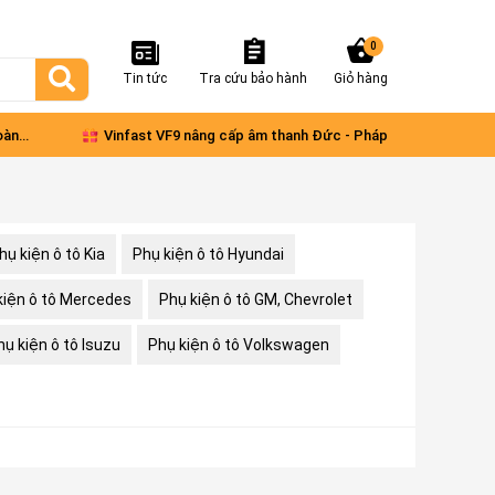
0
Tin tức
Tra cứu bảo hành
Giỏ hàng
oàn
Vinfast VF9 nâng cấp âm thanh Đức - Pháp
Comb
xe V
hụ kiện ô tô Kia
Phụ kiện ô tô Hyundai
kiện ô tô Mercedes
Phụ kiện ô tô GM, Chevrolet
hụ kiện ô tô Isuzu
Phụ kiện ô tô Volkswagen