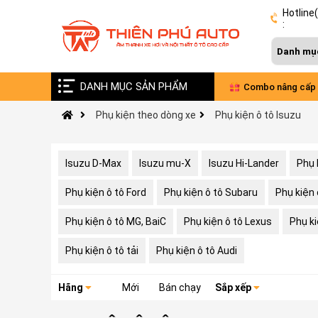
Hotline
:
DANH MỤC SẢN PHẨM
Vinfast VF9 nâng cấp âm thanh Đức - Pháp
Combo nâng cấp 
Phụ kiện theo dòng xe
Phụ kiện ô tô Isuzu
xe VinFast Limo 
Isuzu D-Max
Isuzu mu-X
Isuzu Hi-Lander
Phụ 
Phụ kiện ô tô Ford
Phụ kiện ô tô Subaru
Phụ kiện 
Phụ kiện ô tô MG, BaiC
Phụ kiện ô tô Lexus
Phụ k
Phụ kiện ô tô tải
Phụ kiện ô tô Audi
Hãng
Mới
Bán chạy
Sắp xếp