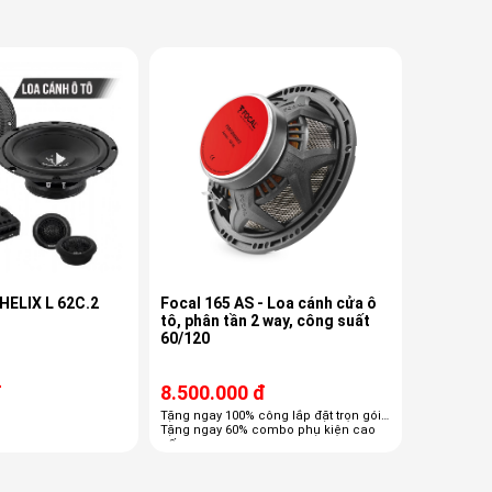
 HELIX L 62C.2
Focal 165 AS - Loa cánh cửa ô
tô, phân tần 2 way, công suất
60/120
đ
8.500.000 đ
Tặng ngay 100% công lắp đặt trọn gói
Tặng ngay 60% combo phụ kiện cao
cấp