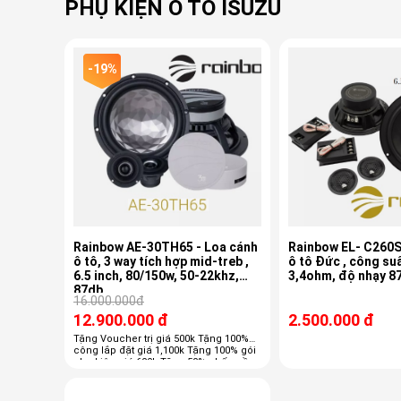
PHỤ KIỆN Ô TÔ ISUZU
-19%
Rainbow AE-30TH65 - Loa cánh
Rainbow EL- C260S
ô tô, 3 way tích hợp mid-treb ,
ô tô Đức , công su
6.5 inch, 80/150w, 50-22khz,
3,4ohm, độ nhạy 8
87db
16.000.000đ
12.900.000 đ
2.500.000 đ
Tặng Voucher trị giá 500k Tặng 100%
công lắp đặt giá 1,100k Tặng 100% gói
phụ kiện giá 600k Tặng 50% chống ồn
trị giá 3800k