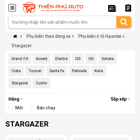
Phụ kiện theo dòng xe
Phụ kiện ô tô Hyundai
Stargazer
Grand i10
Accent
Elantra
I20
I30
Sonata
Creta
Tucson
Santa Fe
Palisade
Kona
Stargazer
Custin
Hãng
Sắp xếp
Mới
Bán chạy
STARGAZER