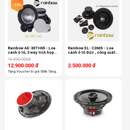
-19%
Rainbow AE-30TH65 - Loa
Rainbow EL- C260S - Loa
cánh ô tô, 3 way tích hợp
cánh ô tô Đức , công suất
mid-treb , 6.5 inch, 80/150w,
150w, 3,4ohm, độ nhạy 87db
16.000.000đ
50-22khz, 87db
12.900.000 đ
2.500.000 đ
Tặng Voucher trị giá 500k Tặng
100% công lắp đặt giá 1,100k
Tặng 100% gói phụ kiện giá 600k
Tặng 50% chống ồn trị giá 3800k