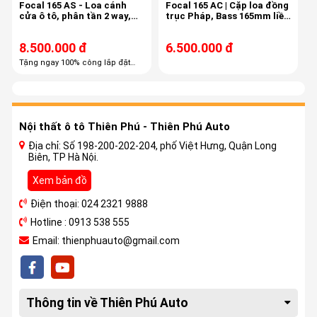
Focal 165 AS - Loa cánh
Focal 165 AC | Cặp loa đồng
cửa ô tô, phân tần 2 way,
trục Pháp, Bass 165mm liền
công suất 60/120
treble, màng carbon
8.500.000 đ
6.500.000 đ
Tặng ngay 100% công lắp đặt
trọn gói Tặng ngay 60% combo
phụ kiện cao cấp
Nội thất ô tô Thiên Phú - Thiên Phú Auto
Địa chỉ: Số 198-200-202-204, phố Việt Hưng, Quận Long
Biên, TP Hà Nội.
Xem bản đồ
Điện thoại: 024 2321 9888
Hotline : 0913 538 555
Email: thienphuauto@gmail.com
Thông tin về Thiên Phú Auto