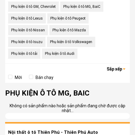
Phụ kiện ô tô GM, Chevrolet
Phụ kiện ô tô MG, BaiC
Phụ kiện ô tô Lexus
Phụ kiện ô tô Peugeot
Phụ kiện ô tô Nissan
Phụ kiện ô tô Mazda
Phụ kiện ô tô Isuzu
Phụ kiện ô tô Volkswagen
Phụ kiện ô tô tải
Phụ kiện ô tô Audi
Sắp xếp
Mới
Bán chạy
PHỤ KIỆN Ô TÔ MG, BAIC
Không có sản phẩm nào hoặc sản phẩm đang chờ được cập
nhật...
Nội thất ô tô Thiên Phú - Thiên Phú Auto