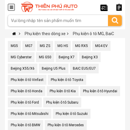
Phụ kiện theo dòng xe
Phụ kiện ô tô MG, BaiC
MG5
MG7
MG ZS
MG HS
MG RX5
MG4 EV
MG Cyberster
MG G50
Beijing X7
Beijing X3
Beijing X55/X6
Beijing U5 Plus
BAIC EU5/EU7
Phụ kiện ô tô Vinfast
Phụ kiện ô tô Toyota
Phụ kiện ô tô Honda
Phụ kiện ô tô Kia
Phụ kiện ô tô Hyundai
Phụ kiện ô tô Ford
Phụ kiện ô tô Subaru
Phụ kiện ô tô Mitsubishi
Phụ kiện ô tô Suzuki
Phụ kiện ô tô BMW
Phụ kiện ô tô Mercedes