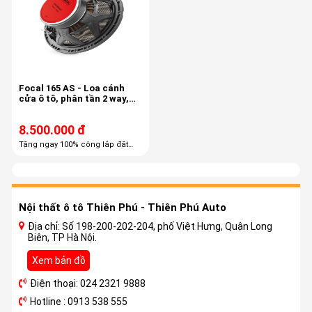
Focal 165 AS - Loa cánh
cửa ô tô, phân tần 2 way,
công suất 60/120
8.500.000 đ
Tặng ngay 100% công lắp đặt
trọn gói Tặng ngay 60% combo
phụ kiện cao cấp
Nội thất ô tô Thiên Phú - Thiên Phú Auto
Địa chỉ: Số 198-200-202-204, phố Việt Hưng, Quận Long
Biên, TP Hà Nội.
Xem bản đồ
Điện thoại: 024 2321 9888
Hotline : 0913 538 555