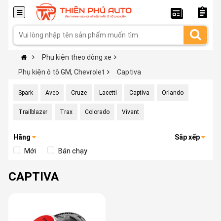
Phụ kiện theo dòng xe
Phụ kiện ô tô GM, Chevrolet
Captiva
Spark
Aveo
Cruze
Lacetti
Captiva
Orlando
Trailblazer
Trax
Colorado
Vivant
Hãng
Sắp xếp
Mới
Bán chạy
CAPTIVA