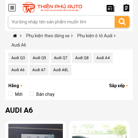
Phụ kiện theo dòng xe
Phụ kiện ô tô Audi
Audi A6
Audi Q3
Audi Q5
Audi Q7
Audi Q8
Audi A4
Audi A6
Audi A7
Audi A8L
Hãng
Sắp xếp
Mới
Bán chạy
AUDI A6