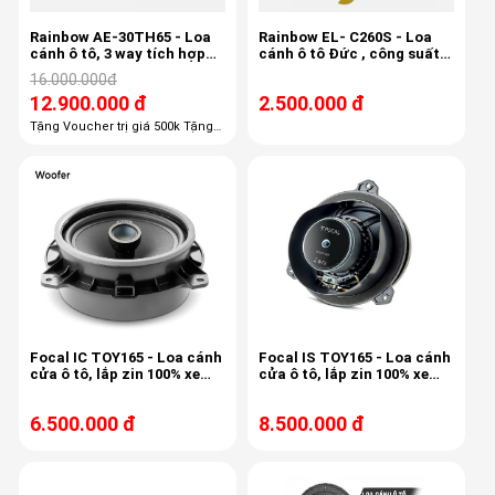
Rainbow AE-30TH65 - Loa
Rainbow EL- C260S - Loa
cánh ô tô, 3 way tích hợp
cánh ô tô Đức , công suất
mid-treb , 6.5 inch, 80/150w,
150w, 3,4ohm, độ nhạy 87db
16.000.000đ
50-22khz, 87db
12.900.000 đ
2.500.000 đ
Tặng Voucher trị giá 500k Tặng
100% công lắp đặt giá 1,100k
Tặng 100% gói phụ kiện giá 600k
Tặng 50% chống ồn trị giá 3800k
Focal IC TOY165 - Loa cánh
Focal IS TOY165 - Loa cánh
cửa ô tô, lắp zin 100% xe
cửa ô tô, lắp zin 100% xe
Toyota - Sabaru
Toyota - Subaru
6.500.000 đ
8.500.000 đ