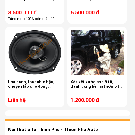
công suất 60/120
treble, màng carbon
8.500.000 đ
6.500.000 đ
Tặng ngay 100% công lắp đặt
trọn gói Tặng ngay 60% combo
phụ kiện cao cấp
Loa cánh, loa tablo hậu,
Xóa vết xước sơn ô tô,
chuyên lắp cho dòng
đánh bóng bề mặt sơn ô tô,
Toyota
bảo vệ sơn chống bám bụi,
ố mốc sơn xe Toyota Prado
Liên hệ
1.200.000 đ
Nội thất ô tô Thiên Phú - Thiên Phú Auto