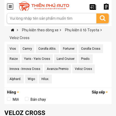
Phụ kiện theo dòng xe
Phụ kiện ô tô Toyota
Veloz Cross
Vios
Camry
Corolla Altis.
Fortuner
Corolla Cross
Raize
Yaris - Yaris Cross
Land Cruiser
Prado.
Innova - Innova Cross
Avanza Premio
Veloz Cross
Alphard.
Wigo
Hilux.
Hãng
Sắp xếp
Mới
Bán chạy
VELOZ CROSS