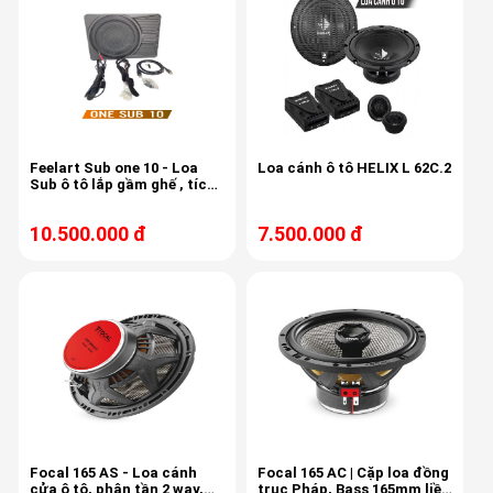
Feelart Sub one 10 - Loa
Loa cánh ô tô HELIX L 62C.2
Sub ô tô lắp gầm ghế , tích
hợp 6 kênh âm ly, 6 kênh
Dsp,
10.500.000 đ
7.500.000 đ
Focal 165 AS - Loa cánh
Focal 165 AC | Cặp loa đồng
cửa ô tô, phân tần 2 way,
trục Pháp, Bass 165mm liền