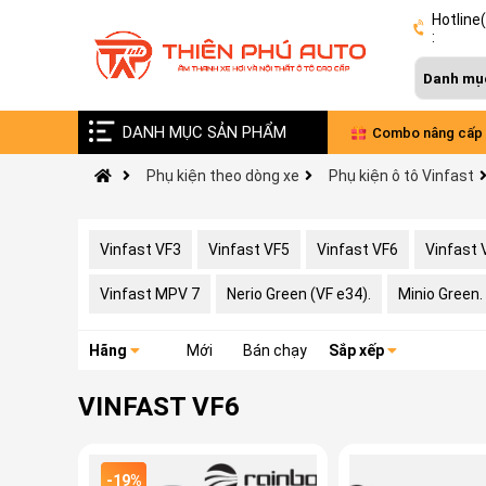
Hotline
:
DANH MỤC SẢN PHẨM
Vinfast VF9 nâng cấp âm thanh Đức - Pháp
Combo nâng cấp âm
Phụ kiện theo dòng xe
Phụ kiện ô tô Vinfast
xe VinFast Limo Gr
Vinfast VF3
Vinfast VF5
Vinfast VF6
Vinfast 
Vinfast MPV 7
Nerio Green (VF e34).
Minio Green.
Hãng
Mới
Bán chạy
Sắp xếp
VINFAST VF6
-19%