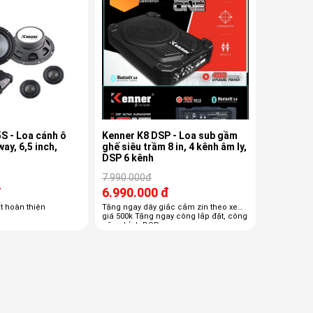
S - Loa cánh ô
Kenner K8 DSP - Loa sub gầm
way, 6,5 inch,
ghế siêu trầm 8 in, 4 kênh âm ly,
DSP 6 kênh
7.990.000đ
đ
6.990.000 đ
t hoàn thiện
Tặng ngay dây giắc cắm zin theo xe
giá 500k Tặng ngay công lắp đặt, công
căn chỉnh DSP