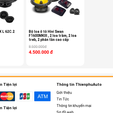
X L 62C.2
Bộ loa ô tô Hivi Swan
F1600MKIII , 2 loa trầm, 2 loa
treb, 2 phân tần cao cấp
8.500.000đ
4.500.000 đ
 Tiện lợi
Thông tin ThienphuAuto
Giới thiệu
Tin Tức
Thông tin khuyến mại
 Tiện lợi
Sơ đồ web