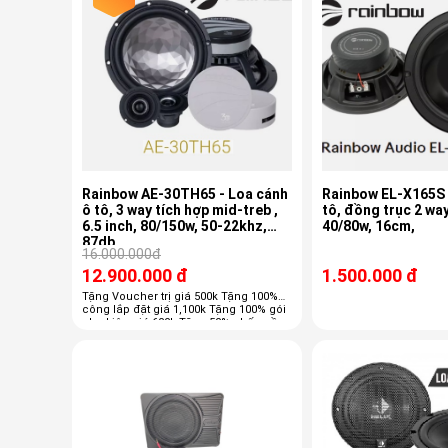
Rainbow AE-30TH65 - Loa cánh
Rainbow EL-X165S 
ô tô, 3 way tích hợp mid-treb ,
tô, đồng trục 2 wa
6.5 inch, 80/150w, 50-22khz,
40/80w, 16cm,
87db
16.000.000đ
12.900.000 đ
1.500.000 đ
Tặng Voucher trị giá 500k Tặng 100%
công lắp đặt giá 1,100k Tặng 100% gói
phụ kiện giá 600k Tặng 50% chống ồn
trị giá 3800k