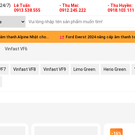
(24/7)
Lê Tuấn:
- Thu Mai:
- Thu Huyền:
0913.538.555
0912.245.222
0918.103.111
 thanh Alpine Nhật cho
Ford Everst 2024 nâng cấp âm thanh to
Vinfast VF6
een
diện
VF7
Vinfast VF8
Vinfast VF9
Limo Green.
Herio Green.
-16%