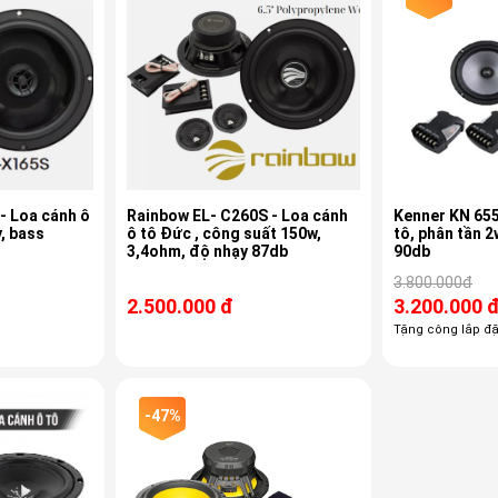
- Loa cánh ô
Rainbow EL- C260S - Loa cánh
Kenner KN 655
y, bass
ô tô Đức , công suất 150w,
tô, phân tần 2
3,4ohm, độ nhạy 87db
90db
3.800.000đ
2.500.000 đ
3.200.000 
Tặng công lắp đặ
-47%