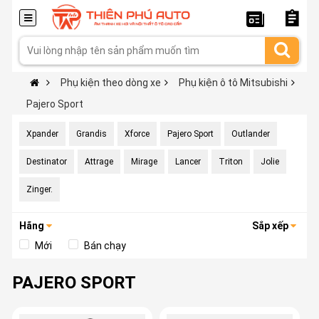
Phụ kiện theo dòng xe
Phụ kiện ô tô Mitsubishi
Pajero Sport
Xpander
Grandis
Xforce
Pajero Sport
Outlander
Destinator
Attrage
Mirage
Lancer
Triton
Jolie
Zinger.
Hãng
Sắp xếp
Mới
Bán chạy
PAJERO SPORT