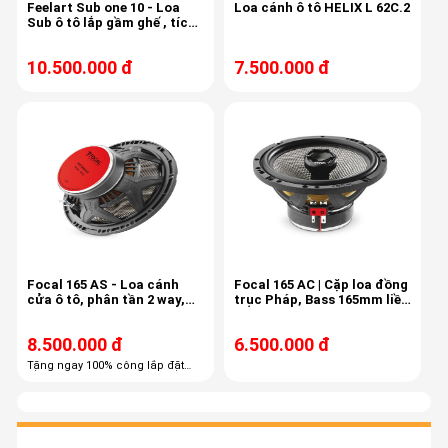
Feelart Sub one 10 - Loa
Loa cánh ô tô HELIX L 62C.2
Sub ô tô lắp gầm ghế , tích
hợp 6 kênh âm ly, 6 kênh
Dsp,
10.500.000 đ
7.500.000 đ
Focal 165 AS - Loa cánh
Focal 165 AC | Cặp loa đồng
cửa ô tô, phân tần 2 way,
trục Pháp, Bass 165mm liền
công suất 60/120
treble, màng carbon
8.500.000 đ
6.500.000 đ
Tặng ngay 100% công lắp đặt
trọn gói Tặng ngay 60% combo
phụ kiện cao cấp