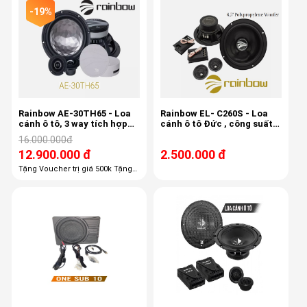
-19%
Rainbow AE-30TH65 - Loa
Rainbow EL- C260S - Loa
cánh ô tô, 3 way tích hợp
cánh ô tô Đức , công suất
mid-treb , 6.5 inch, 80/150w,
150w, 3,4ohm, độ nhạy 87db
16.000.000đ
50-22khz, 87db
12.900.000 đ
2.500.000 đ
Tặng Voucher trị giá 500k Tặng
100% công lắp đặt giá 1,100k
Tặng 100% gói phụ kiện giá 600k
Tặng 50% chống ồn trị giá 3800k