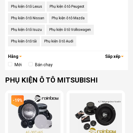
Phụ kiện ô tô Lexus
Phụ kiện ô tô Peugeot
Phụ kiện ô tô Nissan
Phụ kiện ô tô Mazda
Phụ kiện ô tô Isuzu
Phụ kiện ô tô Volkswagen
Phụ kiện ô tô tải
Phụ kiện ô tô Audi
Hãng
Sắp xếp
Mới
Bán chạy
PHỤ KIỆN Ô TÔ MITSUBISHI
-19%