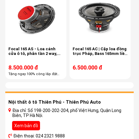
Focal 165 AS - Loa cánh
Focal 165 AC | Cặp loa đồng
cửa ô tô, phân tần 2 way,
trục Pháp, Bass 165mm liền
công suất 60/120
treble, màng carbon
8.500.000 đ
6.500.000 đ
Tặng ngay 100% công lắp đặt
trọn gói Tặng ngay 60% combo
phụ kiện cao cấp
Nội thất ô tô Thiên Phú - Thiên Phú Auto
Địa chỉ: Số 198-200-202-204, phố Việt Hưng, Quận Long
Biên, TP Hà Nội.
Xem bản đồ
Điện thoại: 024 2321 9888