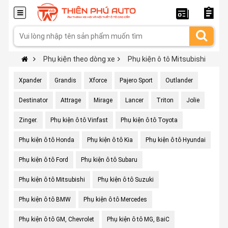
Phụ kiện theo dòng xe
Phụ kiện ô tô Mitsubishi
Xpander
Grandis
Xforce
Pajero Sport
Outlander
Destinator
Attrage
Mirage
Lancer
Triton
Jolie
Zinger.
Phụ kiện ô tô Vinfast
Phụ kiện ô tô Toyota
Phụ kiện ô tô Honda
Phụ kiện ô tô Kia
Phụ kiện ô tô Hyundai
Phụ kiện ô tô Ford
Phụ kiện ô tô Subaru
Phụ kiện ô tô Mitsubishi
Phụ kiện ô tô Suzuki
Phụ kiện ô tô BMW
Phụ kiện ô tô Mercedes
Phụ kiện ô tô GM, Chevrolet
Phụ kiện ô tô MG, BaiC