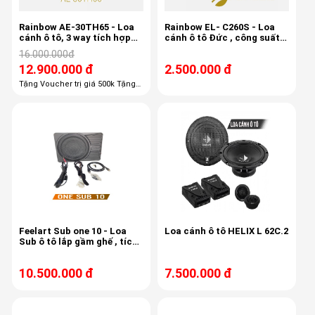
Rainbow AE-30TH65 - Loa
Rainbow EL- C260S - Loa
cánh ô tô, 3 way tích hợp
cánh ô tô Đức , công suất
mid-treb , 6.5 inch, 80/150w,
150w, 3,4ohm, độ nhạy 87db
16.000.000đ
50-22khz, 87db
12.900.000 đ
2.500.000 đ
Tặng Voucher trị giá 500k Tặng
100% công lắp đặt giá 1,100k
Tặng 100% gói phụ kiện giá 600k
Tặng 50% chống ồn trị giá 3800k
Feelart Sub one 10 - Loa
Loa cánh ô tô HELIX L 62C.2
Sub ô tô lắp gầm ghế , tích
hợp 6 kênh âm ly, 6 kênh
Dsp,
10.500.000 đ
7.500.000 đ