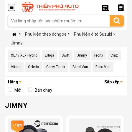
Phụ kiện theo dòng xe
Phụ kiện ô tô Suzuki
Jimny
XL7 / XL7 Hybrid
Ertiga
Swift
Jimny
Fronx
Ciaz
Vitara
Celerio
Carry Truck
Blind Van
Eeco Van
Hãng
Sắp xếp
Mới
Bán chạy
JIMNY
-19%