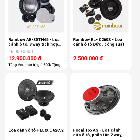
Rainbow AE-30TH65 - Loa
Rainbow EL- C260S - Loa
cánh ô tô, 3 way tích hợp
cánh ô tô Đức , công suất
mid-treb , 6.5 inch, 80/150w,
150w, 3,4ohm, độ nhạy 87db
16.000.000đ
50-22khz, 87db
12.900.000 đ
2.500.000 đ
Tặng Voucher trị giá 500k Tặng
100% công lắp đặt giá 1,100k
Tặng 100% gói phụ kiện giá 600k
Tặng 50% chống ồn trị giá 3800k
Loa cánh ô tô HELIX L 62C.2
Focal 165 AS - Loa cánh
cửa ô tô, phân tần 2 way,
công suất 60/120