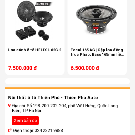
Loa cánh ô tô HELIX L 62C.2
Focal 165 AC | Cặp loa đồng
trục Pháp, Bass 165mm liền
treble, màng carbon
7.500.000 đ
6.500.000 đ
Nội thất ô tô Thiên Phú - Thiên Phú Auto
Địa chỉ: Số 198-200-202-204, phố Việt Hưng, Quận Long
Biên, TP Hà Nội.
Xem bản đồ
Điện thoại: 024 2321 9888