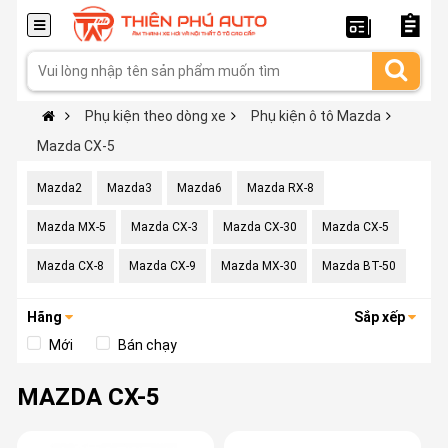
Phụ kiện theo dòng xe
Phụ kiện ô tô Mazda
Mazda CX-5
Mazda2
Mazda3
Mazda6
Mazda RX-8
Mazda MX-5
Mazda CX-3
Mazda CX-30
Mazda CX-5
Mazda CX-8
Mazda CX-9
Mazda MX-30
Mazda BT-50
Hãng
Sắp xếp
Mới
Bán chạy
MAZDA CX-5