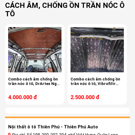
CÁCH ÂM, CHỐNG ỒN TRẦN NÓC Ô
TÔ
Combo cách âm chống ồn
Combo cách âm chống ồn
trần nóc ô tô, DrArtex Nga,
trần nóc ô tô, Vibrofiltr
1 lớp Gold HD 2.6, 1 lớp tiêu
Balan , 1 lớp 2.3, tặng lớp
âm 5.0
xương cứng
4.000.000 đ
2.500.000 đ
Nội thất ô tô Thiên Phú - Thiên Phú Auto
Địa chỉ: Số 198-200-202-204, phố Việt Hưng, Quận Long